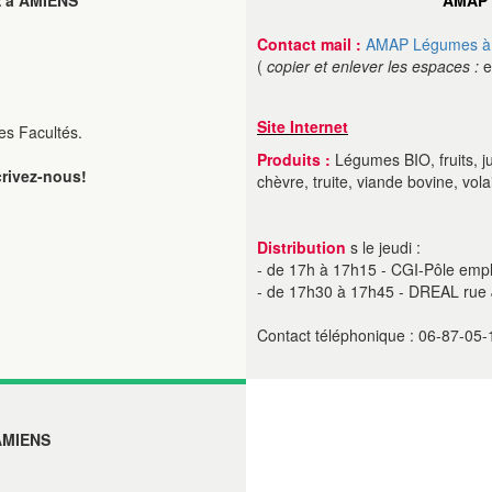
 à AMIENS
AMAP 
Contact mail :
AMAP Légumes à 
(
copier et enlever les espaces :
e
Site Internet
es Facultés.
Produits :
Légumes BIO, fruits, j
crivez-nous!
chèvre, truite, viande bovine, volai
Distribution
s le jeudi :
- de 17h à 17h15 - CGI-Pôle emplo
- de 17h30 à 17h45 - DREAL rue J
Contact téléphonique : 06-87-05-
AMIENS