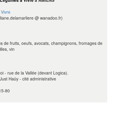
Légumes à Vivre
à AMIENS
Vivre
liane.delamarliere @ wanadoo.fr)
us de fruits, oeufs, avocats, champignons, fromages de
lles, vin
i - rue de la Vallée (devant Logica).
ust Haüy - cité administrative
15-80