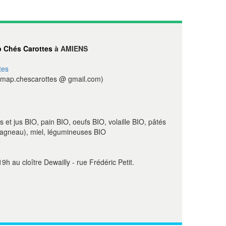
 Chés Carottes
à AMIENS
tes
map.chescarottes @ gmail.com)
 jus BIO, pain BIO, oeufs BIO, volaille BIO, pâtés
 agneau), miel, légumineuses BIO
9h au cloître Dewailly - rue Frédéric Petit.