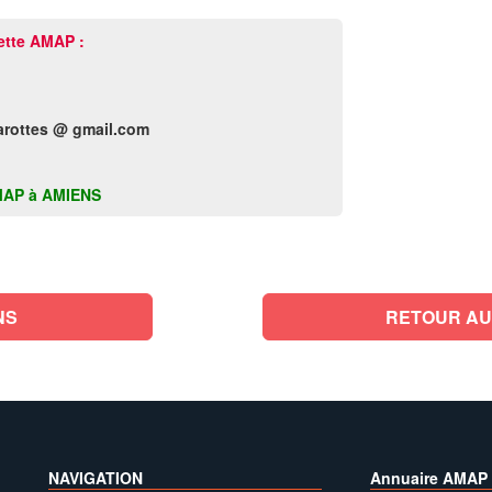
ette AMAP :
rottes @ gmail.com
 AMAP à AMIENS
NS
RETOUR AU
NAVIGATION
Annuaire AMAP