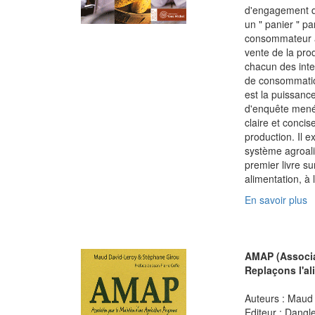
d'engagement d
un " panier " p
consommateur ac
vente de la pro
chacun des inte
de consommation
est la puissanc
d'enquête mené
claire et conci
production. Il e
système agroalim
premier livre su
alimentation, à 
En savoir plus
AMAP (Associat
Replaçons l'al
Auteurs : Maud 
Editeur : Dangl