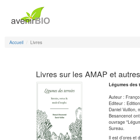
Accueil
Livres
Livres sur les AMAP et autre
Légumes des te
Auteur : Franço
Editeur : Editio
Daniel Vuillon,
Besancenot ont l
ouvrage "Légume
Sureau.
Il est d’ores et