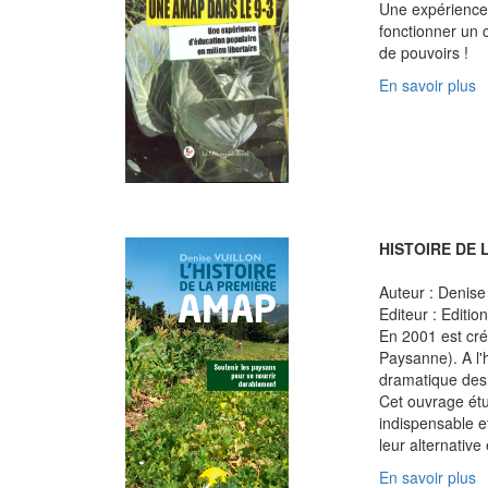
Une expérience 
fonctionner un 
de pouvoirs !
En savoir plus
HISTOIRE DE 
Auteur : Denise 
Editeur : Editi
En 2001 est cré
Paysanne). A l'h
dramatique des 
Cet ouvrage étud
indispensable e
leur alternativ
En savoir plus