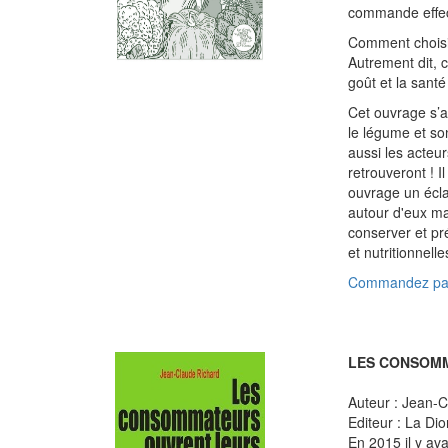
commande effect
Comment choisir
Autrement dit, c
goût et la santé
Cet ouvrage s’a
le légume et so
aussi les acteur
retrouveront ! 
ouvrage un écla
autour d'eux ma
conserver et pré
et nutritionnell
Commandez par
LES CONSOMM
Auteur : Jean-
Editeur : La Dio
En 2015 il y av