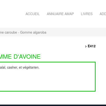
ACCUEIL
ANNUAIRE AMAP
LIVRES
ADD
ine caroube - Gomme algaroba
> E412
MME D'AVOINE
alal, casher, et végétarien.