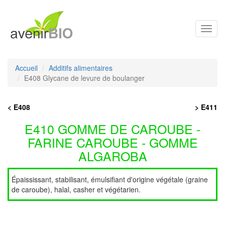
Toggl
navig
Accueil
Additifs alimentaires
E408 Glycane de levure de boulanger
< E408
> E411
E410 GOMME DE CAROUBE -
FARINE CAROUBE - GOMME
ALGAROBA
Épaississant, stabilisant, émulsifiant d'origine végétale (graine
de caroube), halal, casher et végétarien.