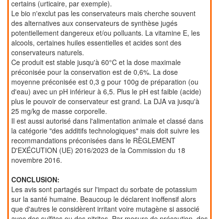
certains (urticaire, par exemple).
Le bio n'exclut pas les conservateurs mais cherche souvent
des alternatives aux conservateurs de synthèse jugés
potentiellement dangereux et/ou polluants. La vitamine E, les
alcools, certaines huiles essentielles et acides sont des
conservateurs naturels.
Ce produit est stable jusqu'à 60°C et la dose maximale
préconisée pour la conservation est de 0,6%. La dose
moyenne préconisée est 0,3 g pour 100g de préparation (ou
d'eau) avec un pH inférieur à 6,5. Plus le pH est faible (acide)
plus le pouvoir de conservateur est grand. La DJA va jusqu'à
25 mg/kg de masse corporelle.
Il est aussi autorisé dans l'alimentation animale et classé dans
la catégorie "des additifs technologiques" mais doit suivre les
recommandations préconisées dans le RÈGLEMENT
D'EXÉCUTION (UE) 2016/2023 de la Commission du 18
novembre 2016.
CONCLUSION:
Les avis sont partagés sur l'impact du sorbate de potassium
sur la santé humaine. Beaucoup le déclarent inoffensif alors
que d'autres le considèrent irritant voire mutagène si associé
avec des sulfites ou des nitrites. Par mesure de précaution, des