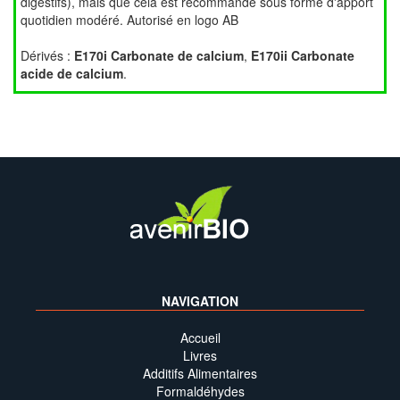
digestifs), mais que cela est recommandé sous forme d'apport
quotidien modéré. Autorisé en logo AB
Dérivés :
E170i Carbonate de calcium
,
E170ii Carbonate
acide de calcium
.
NAVIGATION
Accueil
Livres
Additifs Alimentaires
Formaldéhydes