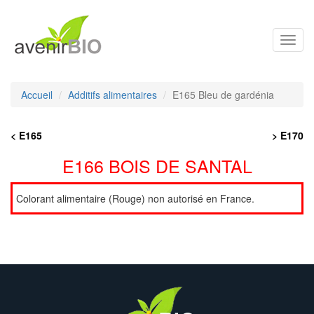
Toggl
navig
Accueil
Additifs alimentaires
E165 Bleu de gardénia
< E165
> E170
E166 BOIS DE SANTAL
Colorant alimentaire (Rouge) non autorisé en France.