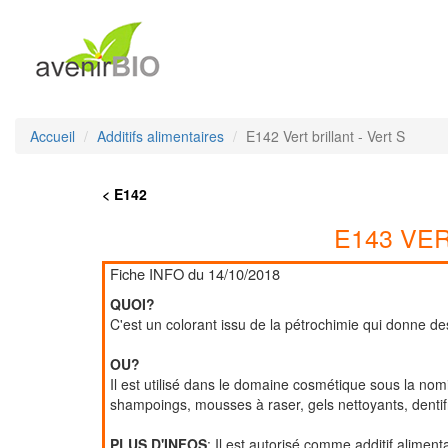
Accueil
Additifs alimentaires
E142 Vert brillant - Vert S
< E142
E143 VE
Fiche INFO du 14/10/2018
QUOI?
C'est un colorant issu de la pétrochimie qui donne des
OU?
Il est utilisé dans le domaine cosmétique sous la nom
shampoings, mousses à raser, gels nettoyants, dentif
PLUS D'INFOS
: Il est autorisé comme additif alimen