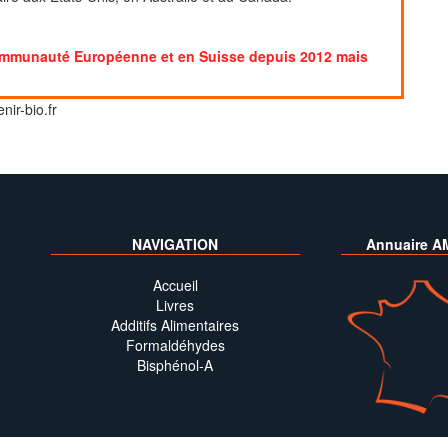
 Communauté Européenne et en Suisse depuis 2012 mais
nir-bio.fr
NAVIGATION
Annuaire A
Accueil
Livres
Additifs Alimentaires
Formaldéhydes
Bisphénol-A