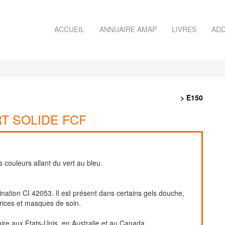
ACCUEIL
ANNUAIRE AMAP
LIVRES
ADD
> E150
RT SOLIDE FCF
 couleurs allant du vert au bleu.
ination CI 42053. Il est présent dans certains gels douche,
rices et masques de soin.
taire aux Etats-Unis, en Australie et au Canada.