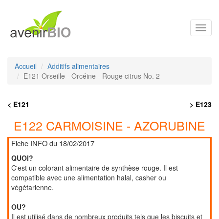
Toggl
navig
Accueil
Additifs alimentaires
E121 Orseille - Orcéine - Rouge citrus No. 2
< E121
> E123
E122 CARMOISINE - AZORUBINE
Fiche INFO du 18/02/2017
QUOI?
C'est un colorant alimentaire de synthèse rouge. Il est
compatible avec une alimentation halal, casher ou
végétarienne.
OU?
Il est utilisé dans de nombreux produits tels que les biscuits et