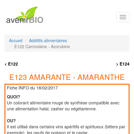
Toggl
navig
Accueil
Additifs alimentaires
E122 Carmoisine - Azorubine
< E122
> E124
E123 AMARANTE - AMARANTHE
Fiche INFO du 18/02/2017
QUOI?
Un colorant alimentaire rouge de synthèse compatible avec
une alimentation halal, casher ou végétarienne.
OU?
Il est utilisé dans certains vins apéritifs et spiritueux (bitters par
exemple), les oeufs de poisson et le caviar.