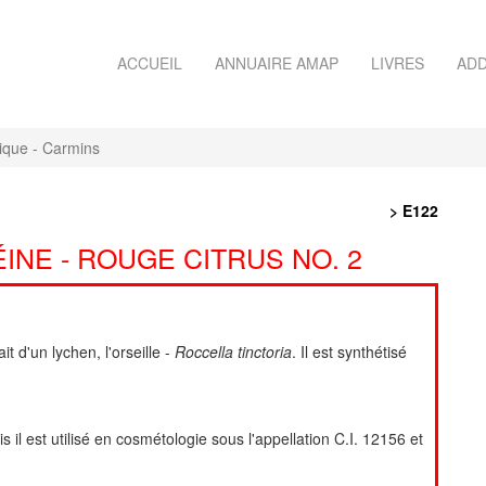
ACCUEIL
ANNUAIRE AMAP
LIVRES
ADD
ique - Carmins
> E122
ÉINE - ROUGE CITRUS NO. 2
t d'un lychen, l'orseille -
Roccella tinctoria
. Il est synthétisé
 il est utilisé en cosmétologie sous l'appellation C.I. 12156 et