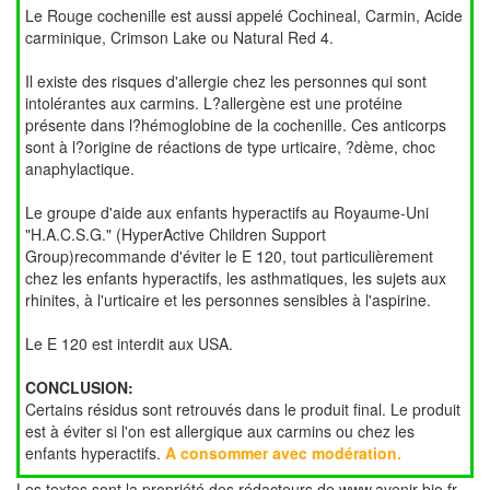
Le Rouge cochenille est aussi appelé Cochineal, Carmin, Acide
carminique, Crimson Lake ou Natural Red 4.
Il existe des risques d'allergie chez les personnes qui sont
intolérantes aux carmins. L?allergène est une protéine
présente dans l?hémoglobine de la cochenille. Ces anticorps
sont à l?origine de réactions de type urticaire, ?dème, choc
anaphylactique.
Le groupe d'aide aux enfants hyperactifs au Royaume-Uni
"H.A.C.S.G." (HyperActive Children Support
Group)recommande d'éviter le E 120, tout particulièrement
chez les enfants hyperactifs, les asthmatiques, les sujets aux
rhinites, à l'urticaire et les personnes sensibles à l'aspirine.
Le E 120 est interdit aux USA.
CONCLUSION:
Certains résidus sont retrouvés dans le produit final. Le produit
est à éviter si l'on est allergique aux carmins ou chez les
enfants hyperactifs.
A consommer avec modération.
Les textes sont la propriété des rédacteurs de www.avenir-bio.fr