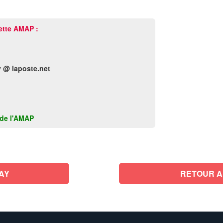
ette AMAP :
 @ laposte.net
k de l'AMAP
AY
RETOUR A