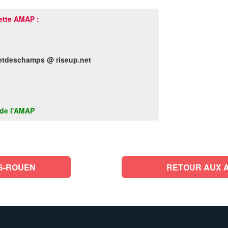
ette AMAP :
etdeschamps @ riseup.net
k de l'AMAP
S-ROUEN
RETOUR AUX A