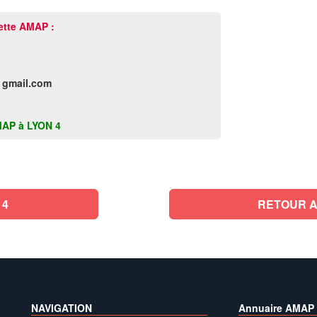
ette AMAP :
 gmail.com
 AMAP à LYON 4
 4
RETOUR A
NAVIGATION
Annuaire AMAP