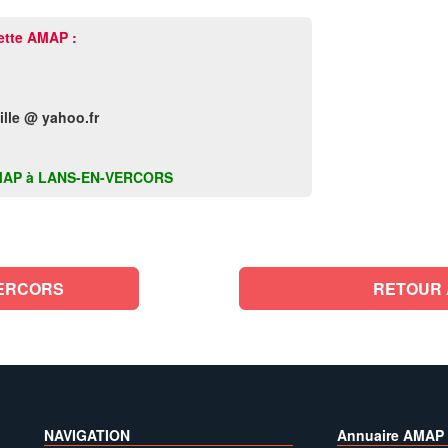
ette AMAP :
lle @ yahoo.fr
te AMAP à LANS-EN-VERCORS
VERCORS
RETOUR 
NAVIGATION
Annuaire AMAP