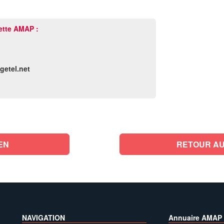
ette AMAP :
getel.net
EN
RETOUR AU
NAVIGATION
Annuaire AMAP