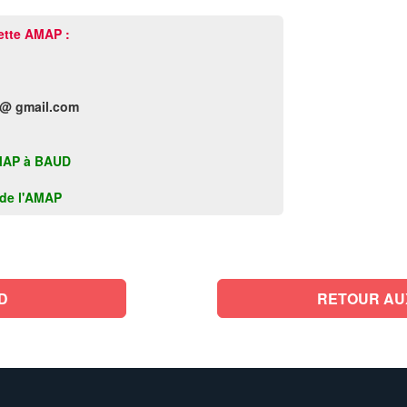
ette AMAP :
 @ gmail.com
 AMAP à BAUD
k de l'AMAP
D
RETOUR AU