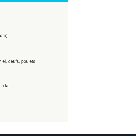
com)
miel, oeufs, poulets
 à la