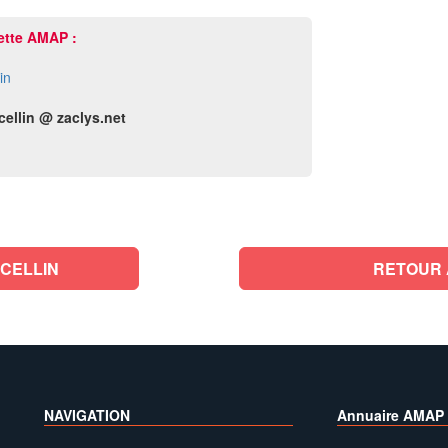
ette AMAP :
in
ellin @ zaclys.net
CELLIN
RETOUR 
NAVIGATION
Annuaire AMAP