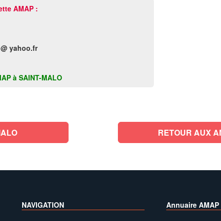
ette AMAP :
@ yahoo.fr
e AMAP à SAINT-MALO
MALO
RETOUR AUX AMA
NAVIGATION
Annuaire AMAP