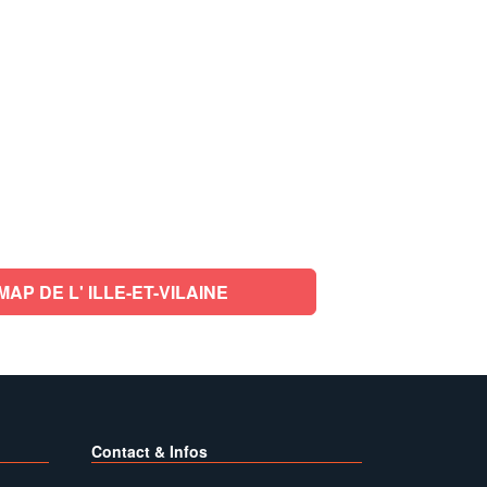
P DE L' ILLE-ET-VILAINE
Contact & Infos