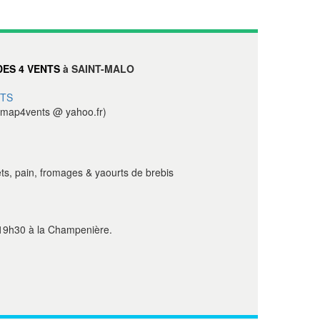
ES 4 VENTS
à SAINT-MALO
NTS
map4vents @ yahoo.fr)
s, pain, fromages & yaourts de brebis
 19h30 à la Champenière.