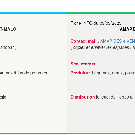
Fiche INFO du 03/03/2025
NT-MALO
AMAP D
Contact mail :
AMAP DES 4 VE
hoo.fr )
(
copier et enlever les espaces :
a
Site Internet
 pommes & jus de pommes
Produits :
Légumes, oeufs, poulet
oile.
Distribution
le jeudi de 18h30 à