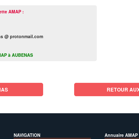
ette AMAP :
s @ protonmail.com
e AMAP à AUBENAS
NAS
RETOUR AUX
NAVIGATION
Annuaire AMAP