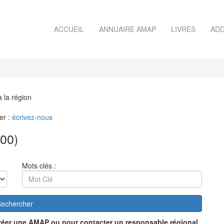
ACCUEIL
ANNUAIRE AMAP
LIVRES
ADD
à la région
er :
écrivez-nous
00)
Mots clés :
echercher
réer une AMAP ou pour contacter un responsable régional