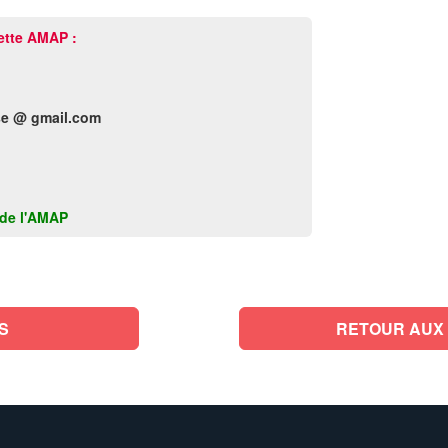
ette AMAP :
e @ gmail.com
k de l'AMAP
S
RETOUR AUX 