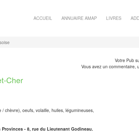
ACCUEIL
ANNUAIRE AMAP
LIVRES
ADD
soise
Votre Pub su
Vous avez un commentaire, u
t-Cher
e / chèvre), oeufs, volaille, huiles, légumineuses,
s Provinces - 8, rue du Lieutenant Godineau.