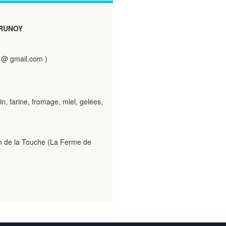
RUNOY
@ gmail.com )
in, farine, fromage, miel, gelées,
n de la Touche (La Ferme de
2