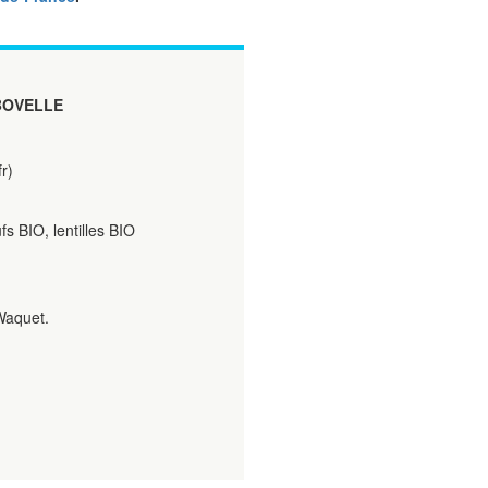
 BOVELLE
r)
 BIO, lentilles BIO
Waquet.