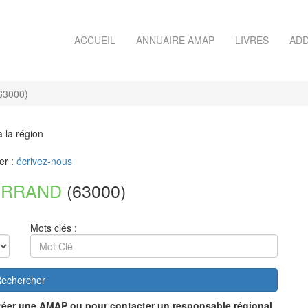
ACCUEIL
ANNUAIRE AMAP
LIVRES
ADD
3000)
à la région
er :
écrivez-nous
ERRAND
(63000)
Mots clés :
echercher
réer une AMAP ou pour contacter un responsable régional