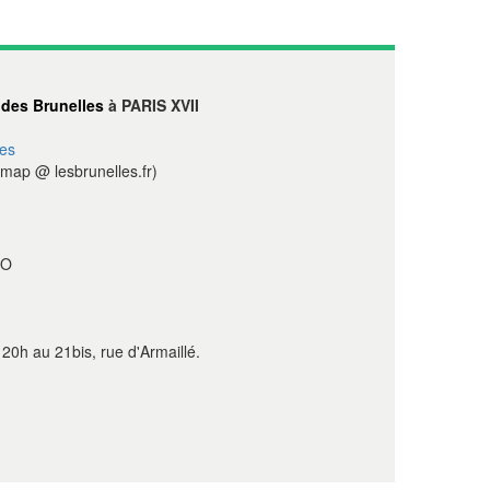
des Brunelles
à PARIS XVII
es
map @ lesbrunelles.fr)
IO
20h au 21bis, rue d'Armaillé.