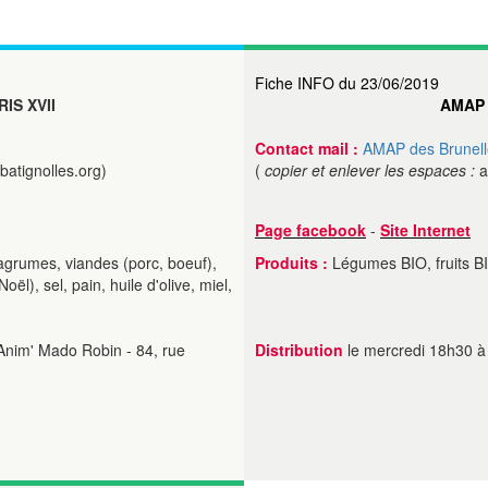
Fiche INFO du 23/06/2019
RIS XVII
AMAP 
Contact mail :
AMAP des Brunell
atignolles.org)
(
copier et enlever les espaces :
a
Page facebook
-
Site Internet
agrumes, viandes (porc, boeuf),
Produits :
Légumes BIO, fruits B
oël), sel, pain, huile d'olive, miel,
Anim' Mado Robin - 84, rue
Distribution
le mercredi 18h30 à 