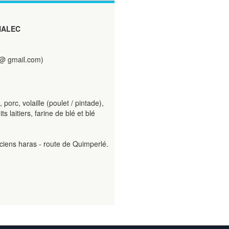
NALEC
@ gmail.com)
orc, volaille (poulet / pintade),
 laitiers, farine de blé et blé
nciens haras - route de Quimperlé.