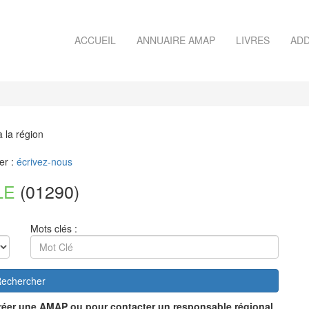
ACCUEIL
ANNUAIRE AMAP
LIVRES
ADD
)
à la région
er :
écrivez-nous
LE
(01290)
Mots clés :
echercher
réer une AMAP ou pour contacter un responsable régional