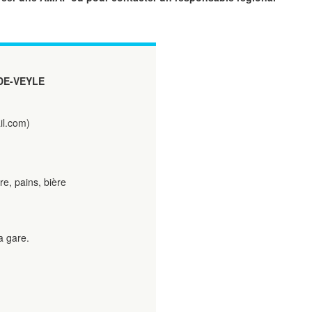
DE-VEYLE
l.com)
, pains, bière
a gare.