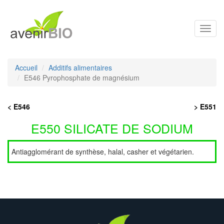
Toggl
navig
Accueil
Additifs alimentaires
E546 Pyrophosphate de magnésium
< E546
> E551
E550 SILICATE DE SODIUM
Antiagglomérant de synthèse, halal, casher et végétarien.