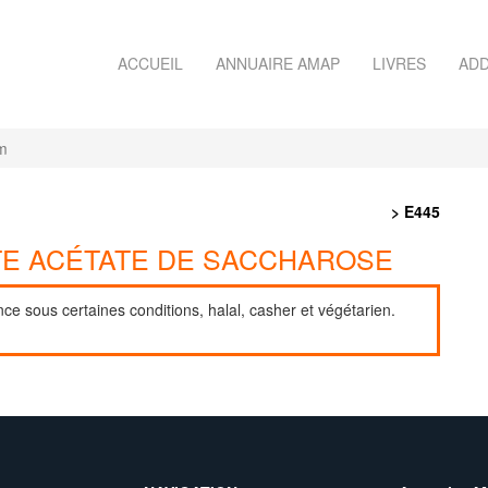
ACCUEIL
ANNUAIRE AMAP
LIVRES
ADD
m
> E445
ATE ACÉTATE DE SACCHAROSE
nce sous certaines conditions, halal, casher et végétarien.