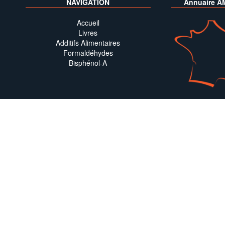
NAVIGATION
Annuaire A
Accueil
Livres
Additifs Alimentaires
Formaldéhydes
Bisphénol-A