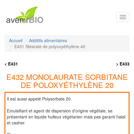
Toggl
navig
Accueil
Additifs alimentaires
E431 Stéarate de polyoxyéthylène 40
< E431
> E433
E432 MONOLAURATE SORBITANE
DE POLOXYÉTHYLÈNE 20
Il est aussi appelé Polysorbate 20.
Emulsifiant et agent de dispersion d'origine végétale, se
présentant en liquide huileux végétarien mais pas garanti halal
et casher.