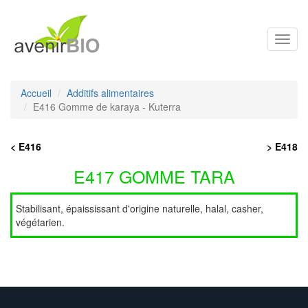
Toggl
navig
Accueil
Additifs alimentaires
E416 Gomme de karaya - Kuterra
< E416
> E418
E417 GOMME TARA
Stabilisant, épaississant d'origine naturelle, halal, casher,
végétarien.