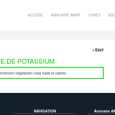
ACCUEIL
ANNUAIRE AMAP
LIVRES
ADD
> E327
TE DE POTASSIUM
forcément végétarien mais halal et casher.
NAVIGATION
Annuaire A