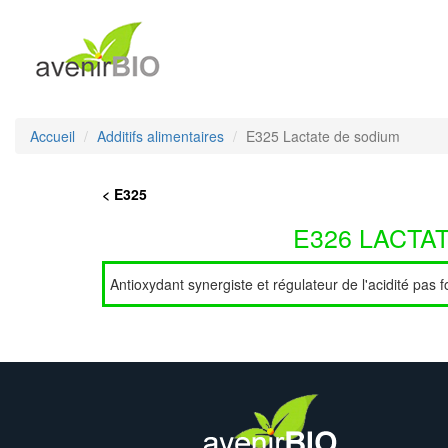
Accueil
Additifs alimentaires
E325 Lactate de sodium
< E325
E326 LACTA
Antioxydant synergiste et régulateur de l'acidité pas 