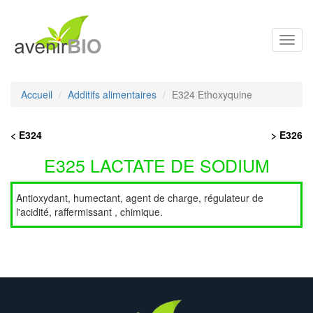
Toggl
navig
Accueil
Additifs alimentaires
E324 Ethoxyquine
< E324
> E326
E325 LACTATE DE SODIUM
Antioxydant, humectant, agent de charge, régulateur de
l'acidité, raffermissant , chimique.