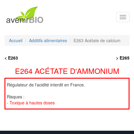
Toggl
navig
Accueil
Additifs alimentaires
E263 Acétate de calcium
< E263
> E265
E264 ACÉTATE D'AMMONIUM
Régulateur de l'acidité interdit en France.
Risques :
- Toxique à hautes doses