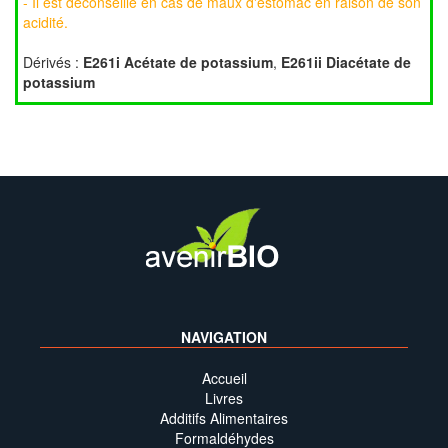
- Il est déconseillé en cas de maux d'estomac en raison de son
acidité.
Dérivés :
E261i Acétate de potassium
,
E261ii Diacétate de
potassium
NAVIGATION
Accueil
Livres
Additifs Alimentaires
Formaldéhydes