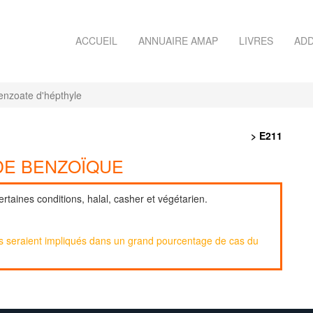
ACCUEIL
ANNUAIRE AMAP
LIVRES
ADD
nzoate d'hépthyle
> E211
DE BENZOÏQUE
taines conditions, halal, casher et végétarien.
es seraient impliqués dans un grand pourcentage de cas du