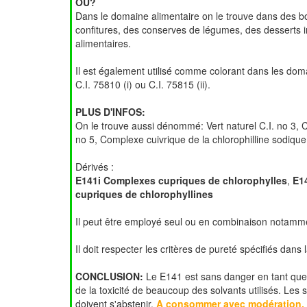
OU?
Dans le domaine alimentaire on le trouve dans des b
confitures, des conserves de légumes, des desserts 
alimentaires.
Il est également utilisé comme colorant dans les do
C.I. 75810 (i) ou C.I. 75815 (ii).
PLUS D'INFOS:
On le trouve aussi dénommé: Vert naturel C.I. no 3, Ch
no 5, Complexe cuivrique de la chlorophilline sodique
Dérivés :
E141i Complexes cupriques de chlorophylles
,
E1
cupriques de chlorophyllines
Il peut être employé seul ou en combinaison notamme
Il doit respecter les critères de pureté spécifiés da
CONCLUSION:
Le E141 est sans danger en tant que 
de la toxicité de beaucoup des solvants utilisés. Les
doivent s'abstenir.
A consommer avec modération.