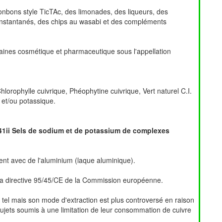
onbons style TicTAc, des limonades, des liqueurs, des
instantanés, des chips au wasabi et des compléments
maines cosmétique et pharmaceutique sous l'appellation
lorophylle cuivrique, Phéophytine cuivrique, Vert naturel C.I.
 et/ou potassique.
41ii Sels de sodium et de potassium de complexes
nt avec de l'aluminium (laque aluminique).
ns la directive 95/45/CE de la Commission européenne.
tel mais son mode d'extraction est plus controversé en raison
 sujets soumis à une limitation de leur consommation de cuivre