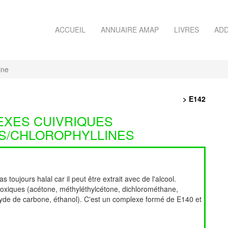
ACCUEIL
ANNUAIRE AMAP
LIVRES
ADD
ine
> E142
EXES CUIVRIQUES
S/CHLOROPHYLLINES
s toujours halal car il peut être extrait avec de l'alcool.
 toxiques (acétone, méthyléthylcétone, dichlorométhane,
yde de carbone, éthanol). C'est un complexe formé de E140 et