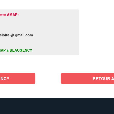
ette AMAP :
eloire @ gmail.com
te AMAP à BEAUGENCY
ENCY
RETOUR A