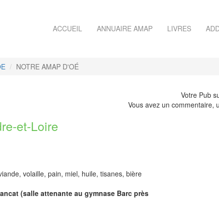
ACCUEIL
ANNUAIRE AMAP
LIVRES
ADD
OE
NOTRE AMAP D'OÉ
Votre Pub su
Vous avez un commentaire, u
e-et-Loire
iande, volaille, pain, miel, huile, tisanes, bière
Blancat (salle attenante au gymnase Barc près