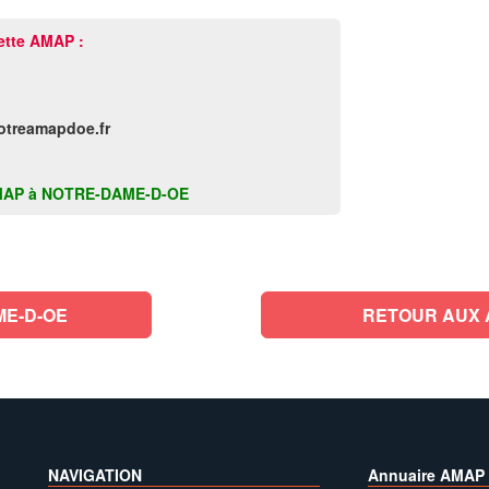
ette AMAP :
otreamapdoe.fr
te AMAP à NOTRE-DAME-D-OE
ME-D-OE
RETOUR AUX A
NAVIGATION
Annuaire AMAP