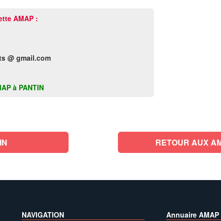
ette AMAP :
ts @ gmail.com
 AMAP à PANTIN
IN
NAVIGATION
Annuaire AMAP