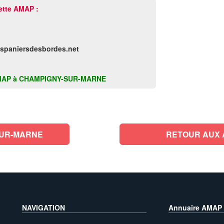
ette AMAP :
espaniersdesbordes.net
tte AMAP à CHAMPIGNY-SUR-MARNE
SUR-MARNE
RETOUR AUX 
NAVIGATION
Annuaire AMAP