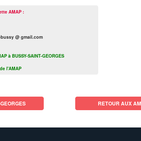
ette AMAP :
ebussy @ gmail.com
te AMAP à BUSSY-SAINT-GEORGES
k de l'AMAP
T-GEORGES
RETOUR AUX AM