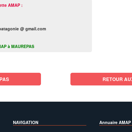
ette AMAP :
.patagonie @ gmail.com
e AMAP à MAUREPAS
PAS
RETOUR AU
NAVIGATION
Annuaire AMAP