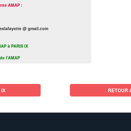
ette AMAP :
eslafayette @ gmail.com
AMAP à PARIS IX
k de l'AMAP
IX
RETOUR 