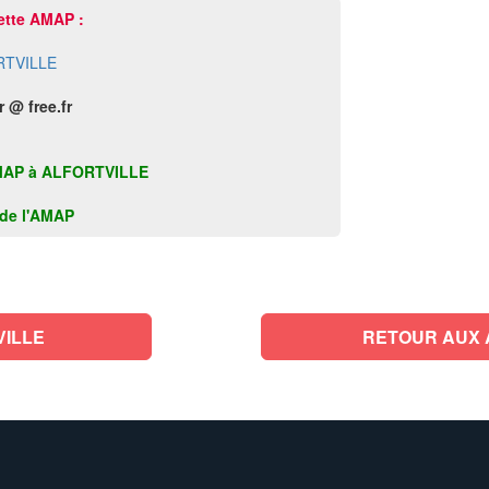
ette AMAP :
RTVILLE
 @ free.fr
e AMAP à ALFORTVILLE
k de l'AMAP
VILLE
RETOUR AUX 